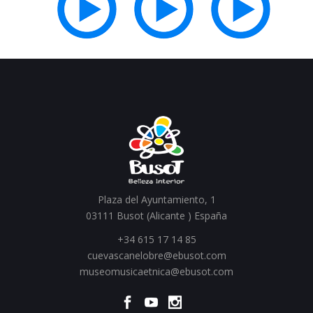
Plaza del Ayuntamiento, 1
03111 Busot (Alicante ) España
+34 615 17 14 85
cuevascanelobre@ebusot.com
museomusicaetnica@ebusot.com