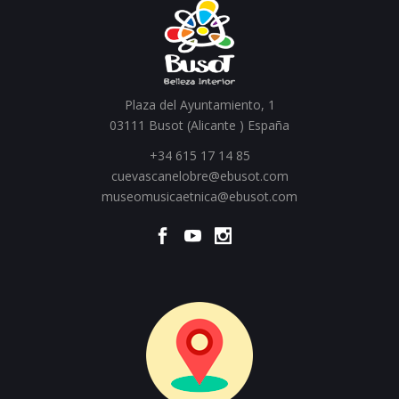
Plaza del Ayuntamiento, 1
03111 Busot (Alicante ) España
+34 615 17 14 85
cuevascanelobre@ebusot.com
museomusicaetnica@ebusot.com