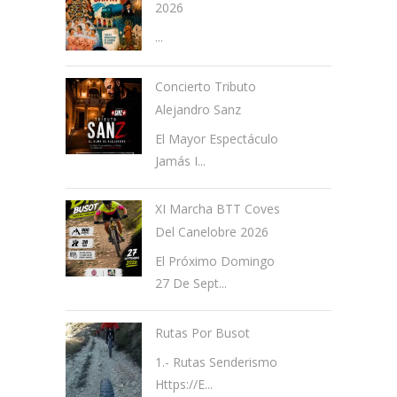
2026
...
Concierto Tributo
Alejandro Sanz
El Mayor Espectáculo
Jamás I...
XI Marcha BTT Coves
Del Canelobre 2026
El Próximo Domingo
27 De Sept...
Rutas Por Busot
1.- Rutas Senderismo
Https://e...