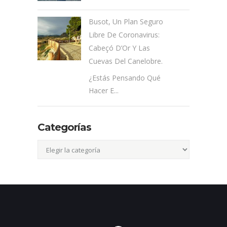
Busot, Un Plan Seguro
Libre De Coronavirus:
Cabeçó D’Or Y Las
Cuevas Del Canelobre.
¿Estás Pensando Qué
Hacer E...
Categorías
Categorías