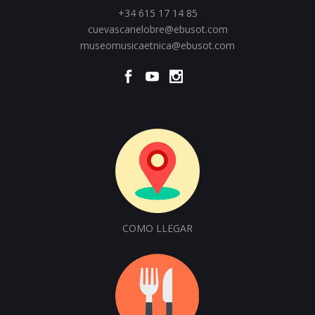
+34 615 17 14 85
cuevascanelobre@ebusot.com
museomusicaetnica@ebusot.com
COMO LLEGAR