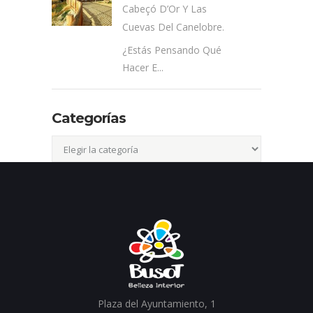
Cabeçó D’Or Y Las
Cuevas Del Canelobre.
¿Estás Pensando Qué
Hacer E...
Categorías
Categorías
Plaza del Ayuntamiento, 1