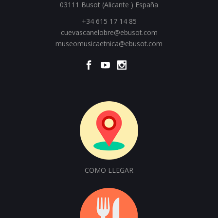
03111 Busot (Alicante ) España
+34 615 17 14 85
cuevascanelobre@ebusot.com
museomusicaetnica@ebusot.com
COMO LLEGAR