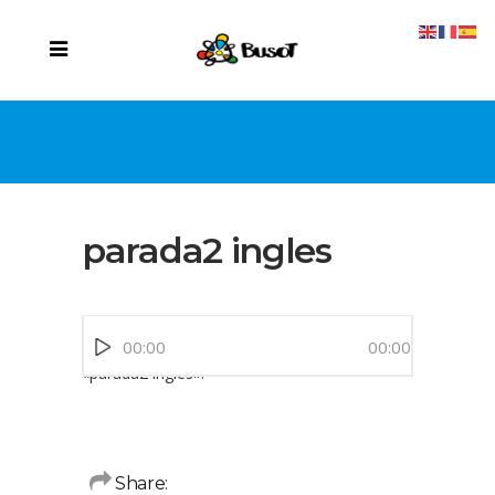
parada2 ingles
Reproductor
00:00
00:00
de
«parada2 ingles».
audio
Share: