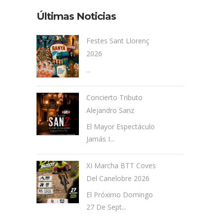
Últimas Noticias
Festes Sant Llorenç
2026
...
Concierto Tributo
Alejandro Sanz
El Mayor Espectáculo
Jamás I...
XI Marcha BTT Coves
Del Canelobre 2026
El Próximo Domingo
27 De Sept...