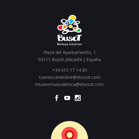
Plaza del Ayuntamiento, 1
03111 Busot (Alicante ) España
+34 615 17 14 85
cuevascanelobre@ebusot.com
museomusicaetnica@ebusot.com