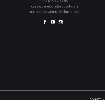
+34 615 17 14 85
cuevascanelobre@ebusot.com
museomusicaetnica@ebusot.com
Copyright 