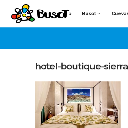
Inicio
Busot
Cuevas
hotel-boutique-sierr