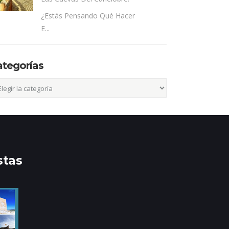
¿Estás Pensando Qué Hacer
E...
ategorías
egorías
stas