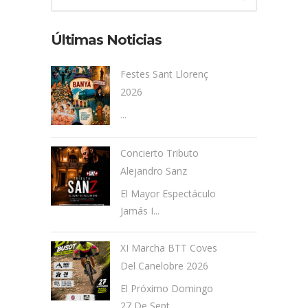
Últimas Noticias
Festes Sant Llorenç
2026
...
Concierto Tributo
Alejandro Sanz
El Mayor Espectáculo
Jamás I...
XI Marcha BTT Coves
Del Canelobre 2026
El Próximo Domingo
27 De Sept...