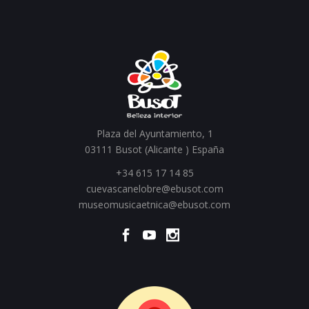
Plaza del Ayuntamiento, 1
03111 Busot (Alicante ) España
+34 615 17 14 85
cuevascanelobre@ebusot.com
museomusicaetnica@ebusot.com