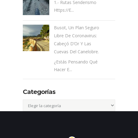
1.- Rutas Senderismo
Https://e...
Busot, Un Plan Seguro
Libre De Coronavirus:
Cabeçó D’Or Y Las
Cuevas Del Canelobre.
¿Estás Pensando Qué
Hacer E...
Categorías
Categorías