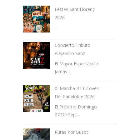
Festes Sant Llorenç
2026
...
Concierto Tributo
Alejandro Sanz
El Mayor Espectáculo
Jamás I...
XI Marcha BTT Coves
Del Canelobre 2026
El Próximo Domingo
27 De Sept...
Rutas Por Busot