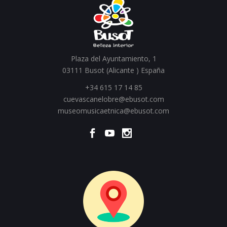
Plaza del Ayuntamiento, 1
03111 Busot (Alicante ) España
+34 615 17 14 85
cuevascanelobre@ebusot.com
museomusicaetnica@ebusot.com