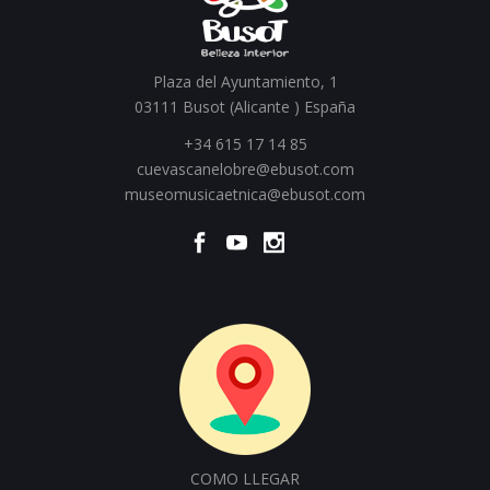
Plaza del Ayuntamiento, 1
03111 Busot (Alicante ) España
+34 615 17 14 85
cuevascanelobre@ebusot.com
museomusicaetnica@ebusot.com
COMO LLEGAR