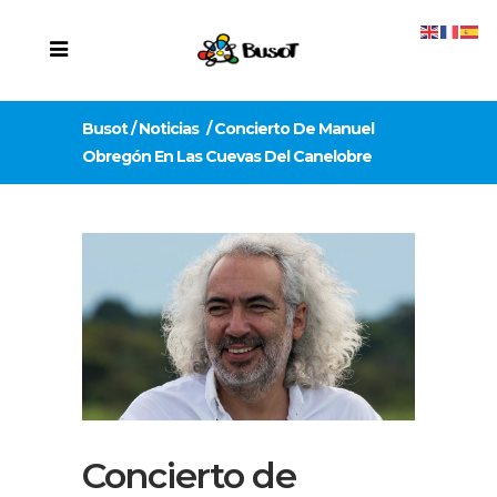
Busot
/
Noticias
/
Concierto De Manuel
Obregón En Las Cuevas Del Canelobre
Concierto de