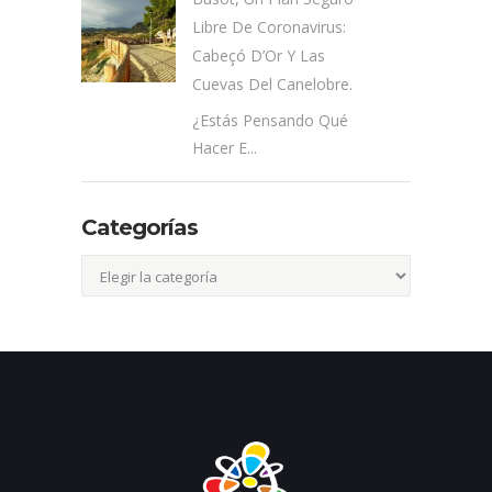
Libre De Coronavirus:
Cabeçó D’Or Y Las
Cuevas Del Canelobre.
¿Estás Pensando Qué
Hacer E...
Categorías
Categorías