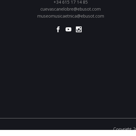
+34 615 17 14 85
cuevascanelobre@ebusot.com
museomusicaetnica@ebusot.com
Copyright 