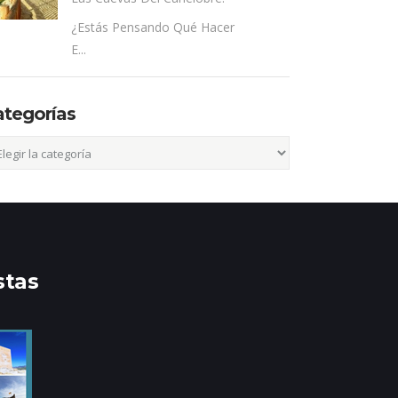
¿Estás Pensando Qué Hacer
E...
ategorías
egorías
stas