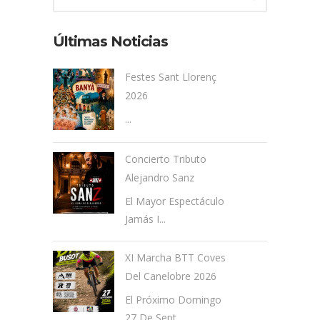
Últimas Noticias
Festes Sant Llorenç
2026
...
Concierto Tributo
Alejandro Sanz
El Mayor Espectáculo
Jamás I...
XI Marcha BTT Coves
Del Canelobre 2026
El Próximo Domingo
27 De Sept...