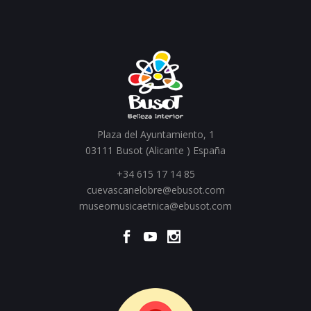
Plaza del Ayuntamiento, 1
03111 Busot (Alicante ) España
+34 615 17 14 85
cuevascanelobre@ebusot.com
museomusicaetnica@ebusot.com