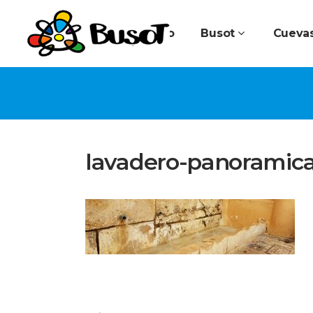
Inicio
Busot
Cuevas
lavadero-panoramica