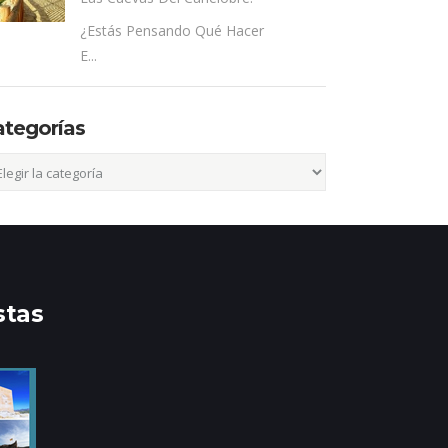
¿Estás Pensando Qué Hacer
E...
ategorías
egorías
stas