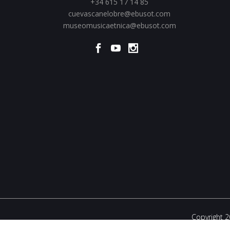
+34 615 17 14 85
cuevascanelobre@ebusot.com
museomusicaetnica@ebusot.com
Copyright 