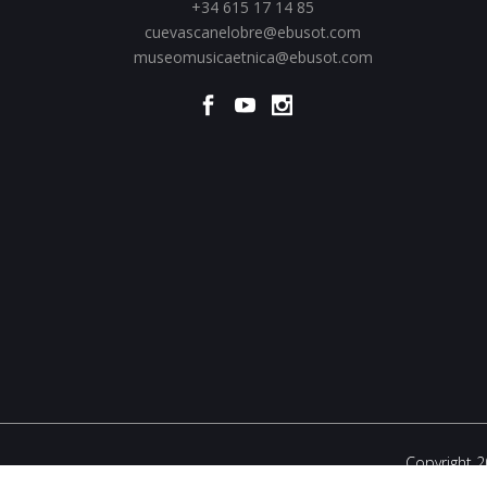
+34 615 17 14 85
cuevascanelobre@ebusot.com
museomusicaetnica@ebusot.com
Copyright 