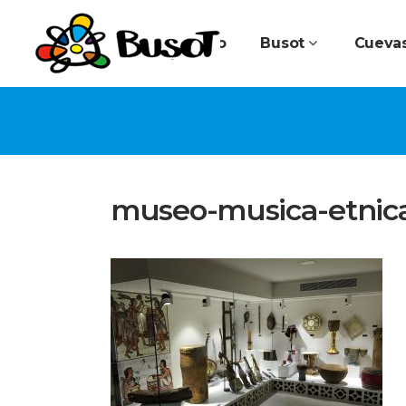
Inicio
Busot
Cuevas
museo-musica-etnic