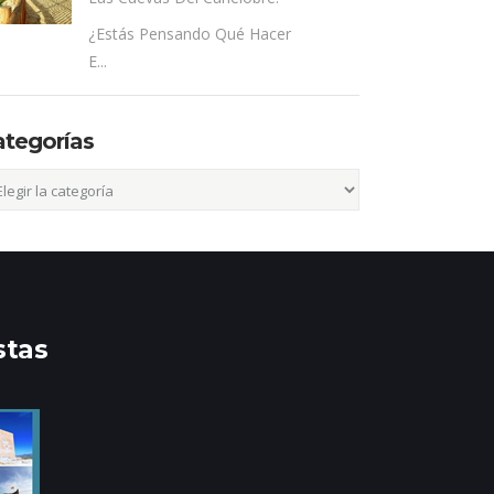
¿Estás Pensando Qué Hacer
E...
ategorías
egorías
stas