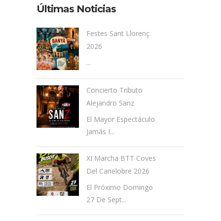
Últimas Noticias
Festes Sant Llorenç
2026
...
Concierto Tributo
Alejandro Sanz
El Mayor Espectáculo
Jamás I...
XI Marcha BTT Coves
Del Canelobre 2026
El Próximo Domingo
27 De Sept...