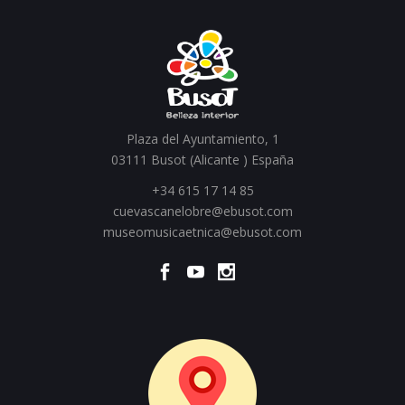
Plaza del Ayuntamiento, 1
03111 Busot (Alicante ) España
+34 615 17 14 85
cuevascanelobre@ebusot.com
museomusicaetnica@ebusot.com