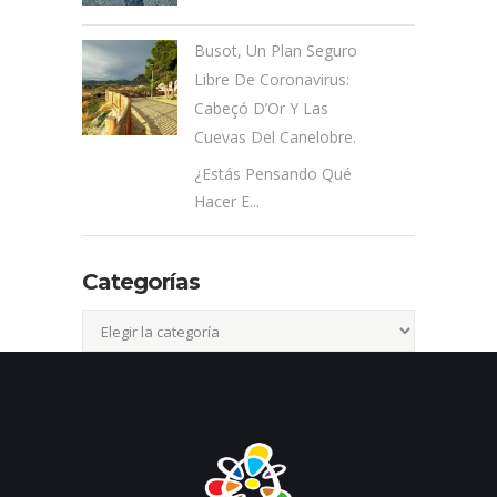
Busot, Un Plan Seguro
Libre De Coronavirus:
Cabeçó D’Or Y Las
Cuevas Del Canelobre.
¿Estás Pensando Qué
Hacer E...
Categorías
Categorías