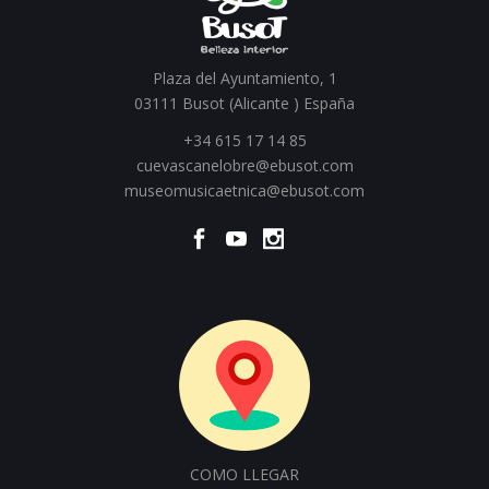
Plaza del Ayuntamiento, 1
03111 Busot (Alicante ) España
+34 615 17 14 85
cuevascanelobre@ebusot.com
museomusicaetnica@ebusot.com
COMO LLEGAR