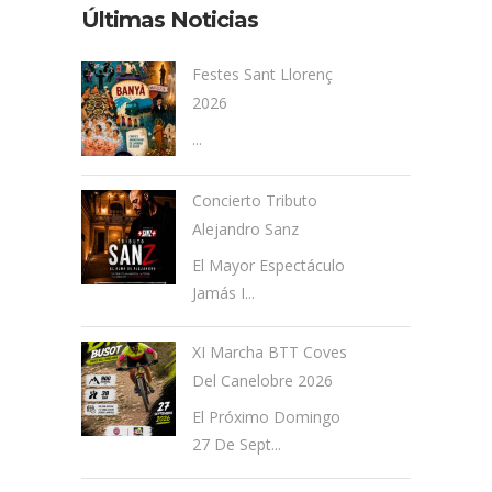
Últimas Noticias
Festes Sant Llorenç
2026
...
Concierto Tributo
Alejandro Sanz
El Mayor Espectáculo
Jamás I...
XI Marcha BTT Coves
Del Canelobre 2026
El Próximo Domingo
27 De Sept...