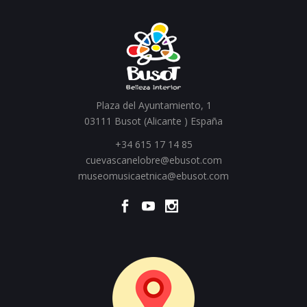
Plaza del Ayuntamiento, 1
03111 Busot (Alicante ) España
+34 615 17 14 85
cuevascanelobre@ebusot.com
museomusicaetnica@ebusot.com