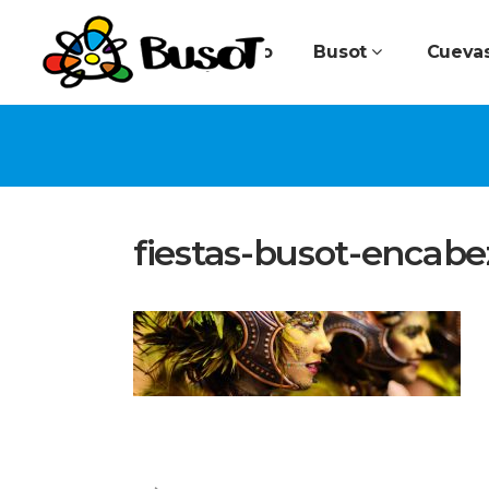
Inicio
Busot
Cuevas
fiestas-busot-encab