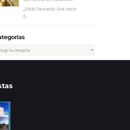
¿Estás Pensando Qué Hacer
E...
ategorías
egorías
stas