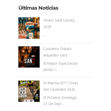
Últimas Noticias
Festes Sant Llorenç
2026
...
Concierto Tributo
Alejandro Sanz
El Mayor Espectáculo
Jamás I...
XI Marcha BTT Coves
Del Canelobre 2026
El Próximo Domingo
27 De Sept...