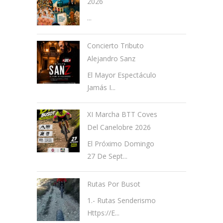
2026
...
Concierto Tributo
Alejandro Sanz
El Mayor Espectáculo
Jamás I...
XI Marcha BTT Coves
Del Canelobre 2026
El Próximo Domingo
27 De Sept...
Rutas Por Busot
1.- Rutas Senderismo
Https://e...