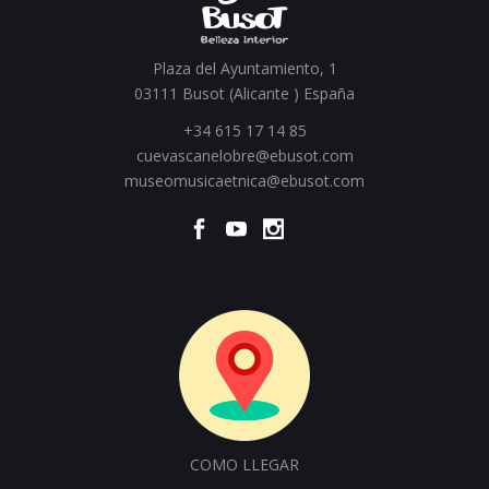
Plaza del Ayuntamiento, 1
03111 Busot (Alicante ) España
+34 615 17 14 85
cuevascanelobre@ebusot.com
museomusicaetnica@ebusot.com
COMO LLEGAR