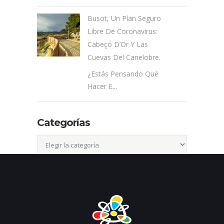
Busot, Un Plan Seguro
Libre De Coronavirus:
Cabeçó D’Or Y Las
Cuevas Del Canelobre.
¿Estás Pensando Qué
Hacer E...
Categorías
Categorías