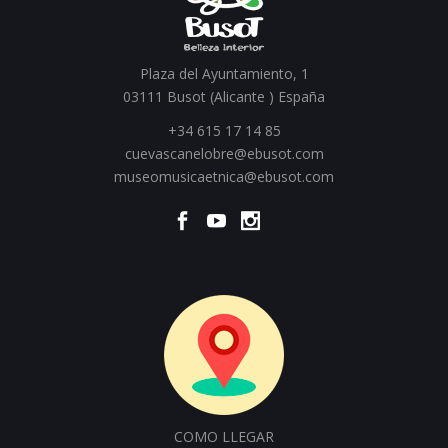
Plaza del Ayuntamiento, 1
03111 Busot (Alicante ) España
+34 615 17 14 85
cuevascanelobre@ebusot.com
museomusicaetnica@ebusot.com
COMO LLEGAR