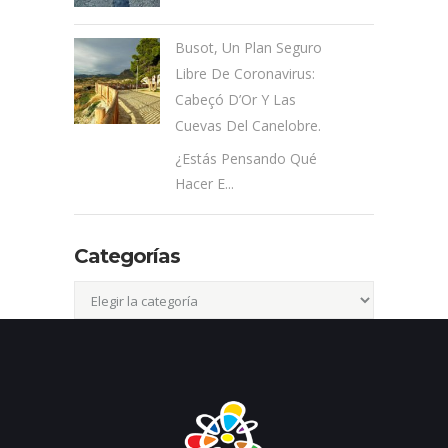
Busot, Un Plan Seguro
Libre De Coronavirus:
Cabeçó D’Or Y Las
Cuevas Del Canelobre.
¿Estás Pensando Qué
Hacer E...
Categorías
Categorías