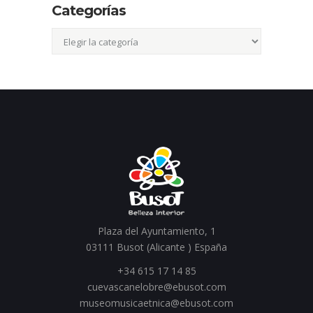
Categorías
Categorías
Plaza del Ayuntamiento, 1
03111 Busot (Alicante ) España
+34 615 17 14 85
cuevascanelobre@ebusot.com
museomusicaetnica@ebusot.com