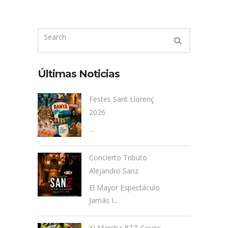
Últimas Noticias
Festes Sant Llorenç
2026
...
Concierto Tributo
Alejandro Sanz
El Mayor Espectáculo
Jamás I...
XI Marcha BTT Coves