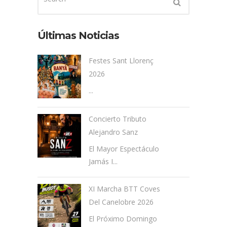
Últimas Noticias
Festes Sant Llorenç
2026
...
Concierto Tributo
Alejandro Sanz
El Mayor Espectáculo
Jamás I...
XI Marcha BTT Coves
Del Canelobre 2026
El Próximo Domingo