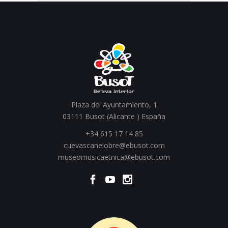
Plaza del Ayuntamiento, 1
03111 Busot (Alicante ) España
+34 615 17 14 85
cuevascanelobre@ebusot.com
museomusicaetnica@ebusot.com