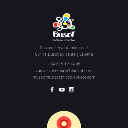
Plaza del Ayuntamiento, 1
03111 Busot (Alicante ) España
+34 615 17 14 85
cuevascanelobre@ebusot.com
museomusicaetnica@ebusot.com