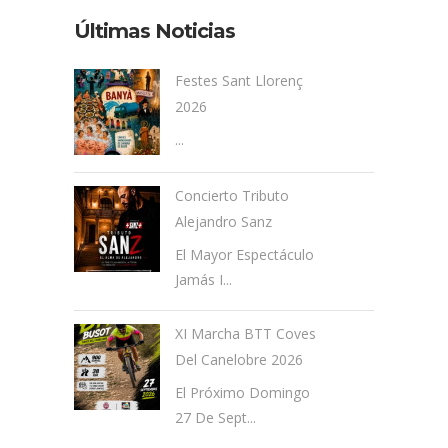
Últimas Noticias
Festes Sant Llorenç
2026
...
Concierto Tributo
Alejandro Sanz
El Mayor Espectáculo
Jamás I...
XI Marcha BTT Coves
Del Canelobre 2026
El Próximo Domingo
27 De Sept...