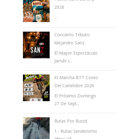
2026
...
Concierto Tributo
Alejandro Sanz
El Mayor Espectáculo
Jamás I...
XI Marcha BTT Coves
Del Canelobre 2026
El Próximo Domingo
27 De Sept...
Rutas Por Busot
1.- Rutas Senderismo
Https://e...