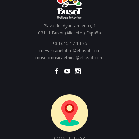
Plaza del Ayuntamiento, 1
03111 Busot (Alicante ) España
+34 615 17 14 85
cuevascanelobre@ebusot.com
museomusicaetnica@ebusot.com
COMO LLEGAR